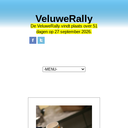
VeluweRally
De VeluweRally vindt plaats
over 51
dagen op 27 september 2026.