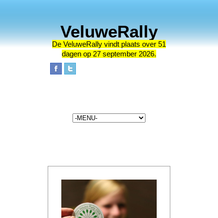
VeluweRally
De VeluweRally vindt plaats
over 51
dagen op 27 september 2026.