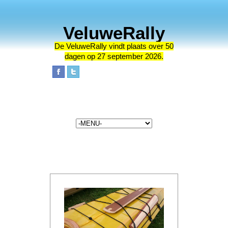
VeluweRally
De VeluweRally vindt plaats
over 50
dagen op 27 september 2026.