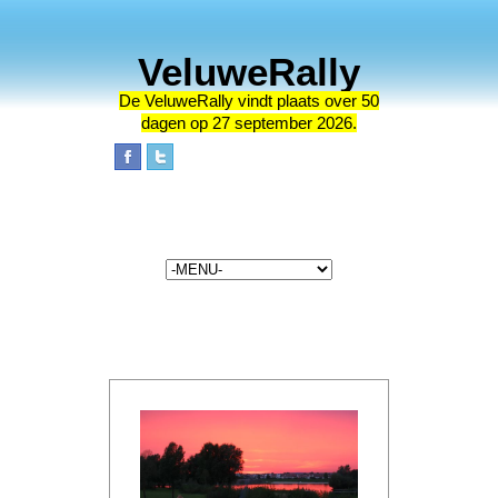
VeluweRally
De VeluweRally vindt plaats
over 50
dagen op 27 september 2026.