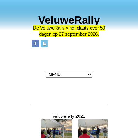
VeluweRally
De VeluweRally vindt plaats
over 50
dagen op 27 september 2026.
veluwerally 2021