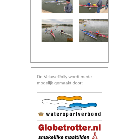
img 6567
img 6568
img 656
img 6573
img 6574
img 657
Vol
De VeluweRally wordt mede
mogelijk gemaakt door: